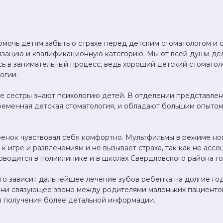
омочь детям забыть о страхе перед детским стоматологом и 
зацию и квалификационную категорию. Мы от всей души дел
ь в занимательный процесс, ведь хороший детский стоматоло
огии.
е сестры знают психологию детей. В отделении представле
еменная детская стоматология, и обладают большим опытом
енок чувствовал себя комфортно. Мультфильмы в режиме нон-
к игре и развлечениям и не вызывает страха, так как не ас
водится в поликлинике и в школах Свердловского района г
ого зависит дальнейшее лечение зубов ребенка на долгие год
они связующее звено между родителями маленьких пациенто
ля получения более детальной информации.