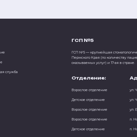
ГСП №5
ние
ГСП №5 — крупнейшая стоматологич
Пермского Края (по количеству паци
ие
оказываемых услуг) и 17-ая в стране.
кая служба
Отделение:
Ад
Взрослое отделение
ул. 
Детское отделение
ул. 
Взрослое отделение
ул. 
Взрослое отделение
п. Н
Детское отделение
п. Н