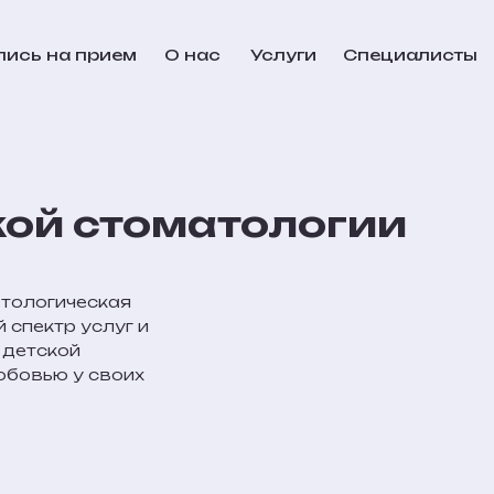
пись на прием
О нас
Услуги
Специалисты
кой стоматологии
атологическая
 спектр услуг и
 детской
юбовью у своих